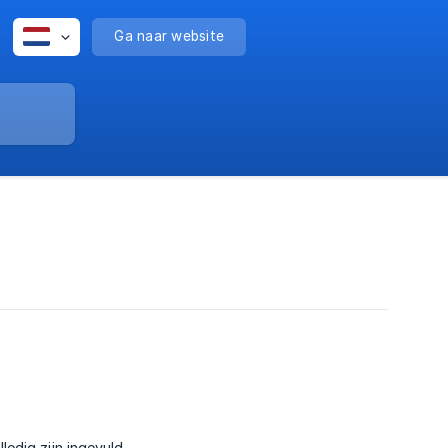
Ga naar website
edig zijn ingevuld.