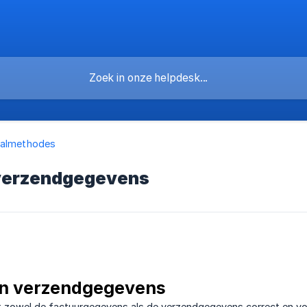
aalmethodes
 verzendgegevens
en verzendgegevens
at zowel de factuurgegevens als de verzendgegevens correct en voll