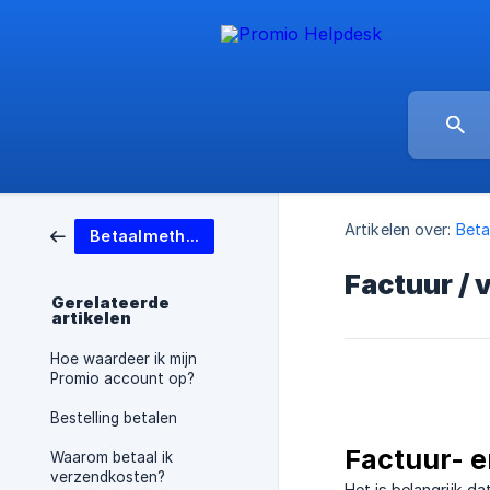
Artikelen over:
Bet
Betaalmethodes
Factuur /
Gerelateerde
artikelen
Hoe waardeer ik mijn
Promio account op?
Bestelling betalen
Factuur- 
Waarom betaal ik
verzendkosten?
Het is belangrijk d