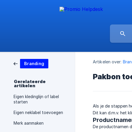
Artikelen over:
Bran
Branding
Pakbon t
Gerelateerde
artikelen
Eigen kledinglijn of label
starten
Als je de stappen h
Eigen neklabel toevoegen
Dit kan d.m.v. het 
Productnamen
Merk aanmaken
De productnamen die